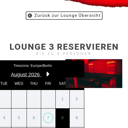
Zurück zur Lounge Übersicht
LOUNGE 3 RESERVIEREN
BIS ZU 6 PERSONEN
Lounge
Timezone: Europe/Berlin
August
2026
TUE
WED
THU
FRI
SAT
SUN
1
2
4
5
6
7
8
9