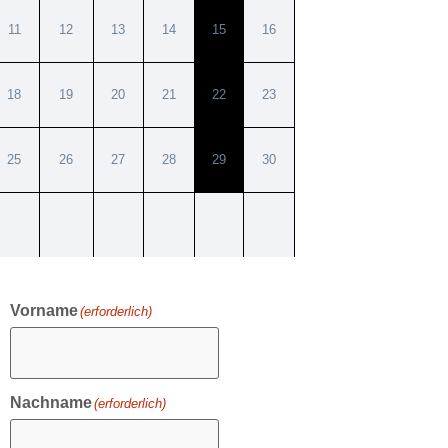
11
12
13
14
15
16
18
19
20
21
22
23
25
26
27
28
29
30
Vorname
(erforderlich)
Nachname
(erforderlich)